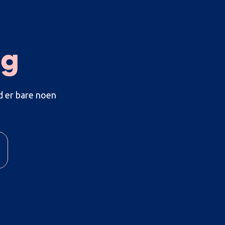
ag
d er bare noen