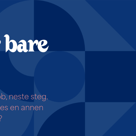
r bare
bb, neste steg.
nes en annen
?