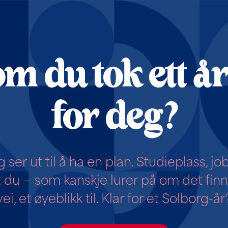
DEN
HETER
m du tok ett å
for deg?
 ser ut til å ha en plan. Studieplass, jo
t du — som kanskje lurer på om det fin
vei, et øyeblikk til. Klar for et Solborg-år