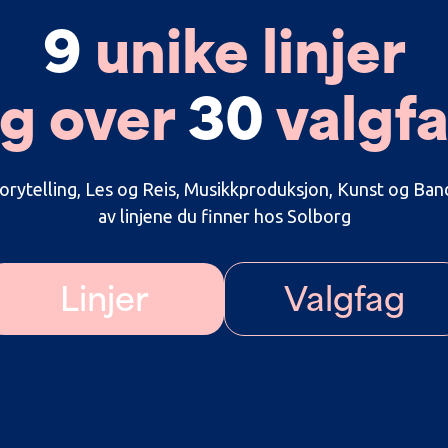
9
unike linjer
g over
30
valgf
orytelling, Les og Reis, Musikkproduksjon, Kunst og Ban
av linjene du finner hos Solborg
Linjer
Valgfag