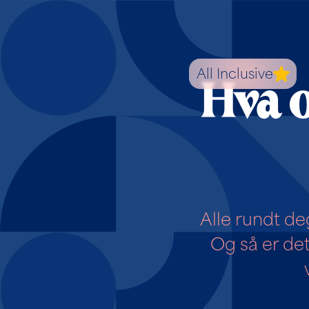
EN VER
AV MULIG
All Inclusive
Hva o
Alle rundt deg
Og så er de